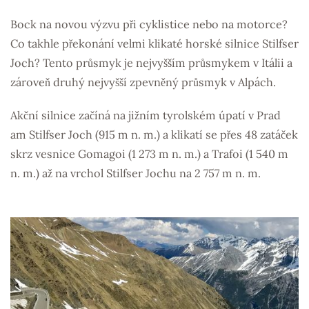
Bock na novou výzvu při cyklistice nebo na motorce?
Co takhle překonání velmi klikaté horské silnice Stilfser
Joch? Tento průsmyk je nejvyšším průsmykem v Itálii a
zároveň druhý nejvyšší zpevněný průsmyk v Alpách.
Akční silnice začíná na jižním tyrolském úpatí v Prad
am Stilfser Joch (915 m n. m.) a klikatí se přes 48 zatáček
skrz vesnice Gomagoi (1 273 m n. m.) a Trafoi (1 540 m
n. m.) až na vrchol Stilfser Jochu na 2 757 m n. m.