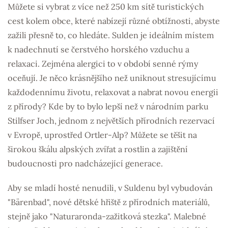
Můžete si vybrat z více než 250 km sítě turistických
cest kolem obce, které nabízejí různé obtížnosti, abyste
zažili přesně to, co hledáte. Sulden je ideálním místem
k nadechnutí se čerstvého horského vzduchu a
relaxaci. Zejména alergici to v období senné rýmy
oceňují. Je něco krásnějšího než uniknout stresujícímu
každodennímu životu, relaxovat a nabrat novou energii
z přírody? Kde by to bylo lepší než v národním parku
Stilfser Joch, jednom z největších přírodních rezervací
v Evropě, uprostřed Ortler-Alp? Můžete se těšit na
širokou škálu alpských zvířat a rostlin a zajištění
budoucnosti pro nadcházející generace.
Aby se mladí hosté nenudili, v Suldenu byl vybudován
"Bärenbad", nové dětské hřiště z přírodních materiálů,
stejně jako "Naturaronda-zažitková stezka". Malebné