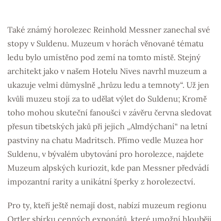
Také známý horolezec Reinhold Messner zanechal své
stopy v Suldenu. Muzeum v horách věnované tématu
ledu bylo umístěno pod zemí na tomto místě. Stejný
architekt jako v našem Hotelu Nives navrhl muzeum a
ukazuje velmi důmyslně „hrůzu ledu a temnoty“. Už jen
kvůli muzeu stojí za to udělat výlet do Suldenu; Kromě
toho mohou skuteční fanoušci v závěru června sledovat
přesun tibetských jaků při jejich „Almdýchaní“ na letní
pastviny na chatu Madritsch. Přímo vedle Muzea hor
Suldenu, v bývalém ubytování pro horolezce, najdete
Muzeum alpských kuriozit, kde pan Messner předvádí
impozantní rarity a unikátní šperky z horolezectví.
Pro ty, kteří ještě nemají dost, nabízí muzeum regionu
Ortler sbírku cenných exponátů, které umožní hlouběji