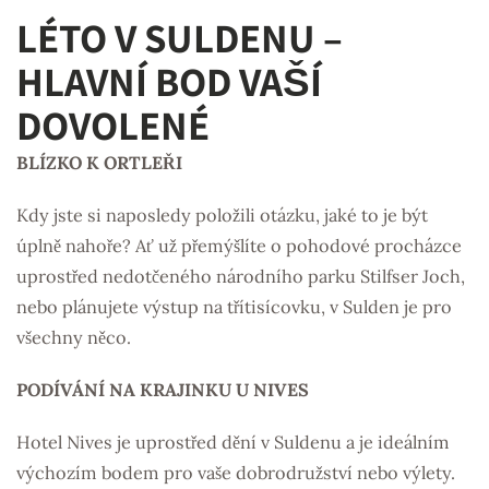
LÉTO V SULDENU –
HLAVNÍ BOD VAŠÍ
DOVOLENÉ
BLÍZKO K ORTLEŘI
Kdy jste si naposledy položili otázku, jaké to je být
úplně nahoře? Ať už přemýšlíte o pohodové procházce
uprostřed nedotčeného národního parku Stilfser Joch,
nebo plánujete výstup na třítisícovku, v Sulden je pro
všechny něco.
PODÍVÁNÍ NA KRAJINKU U NIVES
Hotel Nives je uprostřed dění v Suldenu a je ideálním
výchozím bodem pro vaše dobrodružství nebo výlety.