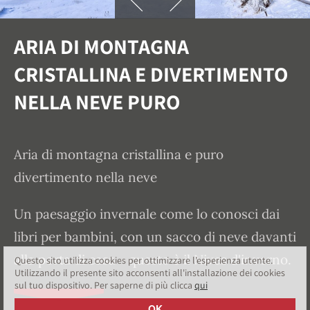
ARIA DI MONTAGNA
CRISTALLINA E DIVERTIMENTO
NELLA NEVE PURO
Aria di montagna cristallina e puro
divertimento nella neve
Un paesaggio invernale come lo conosci dai
libri per bambini, con un sacco di neve davanti
alla porta di casa - questo è il Nives d'inverno.
Questo sito utilizza cookies per ottimizzare l’esperienza utente.
Utilizzando il presente sito acconsenti all'installazione dei cookies
sul tuo dispositivo. Per saperne di più clicca
qui
OK