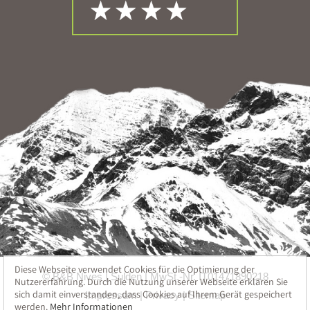
Diese Webseite verwendet Cookies für die Optimierung der
© B&B Nives
Sulden
MwSt.-Nr. IT01471890218
Nutzererfahrung. Durch die Nutzung unserer Webseite erklären Sie
sich damit einverstanden, dass Cookies auf Ihrem Gerät gespeichert
Impressum
Privacy
Sitemap
werden.
Mehr Informationen